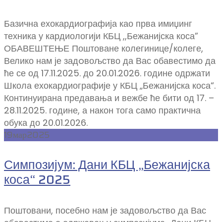
Базична ехокардиографија као прва имиџинг
техника у кардиологији КБЦ ,,Бежанијска коса”
ОБАВЕШТЕЊЕ Поштоване колегинице/колеге,
Велико нам је задoвољство да Вас обавестимо да
ће се од 17.11.2025. до 20.01.2026. године одржати
Школа ехокардиографије у КБЦ „Бежанијска коса“.
Континуирана предавања и вежбе ће бити од 17. –
28.11.2025. године, а након тога само практична
обука до 20.01.2026.
19
мар
2025
Симпозијум: Дани КБЦ „Бежанијска
коса“ 2025
Поштовани, посебно нам је задовољство да Вас