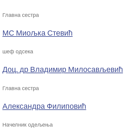
Главна сестра
МС Миољка Стевић
шеф одсека
Доц. др Владимир Милосављевић
Главна сестра
Александра Филиповић
Начелник одељења