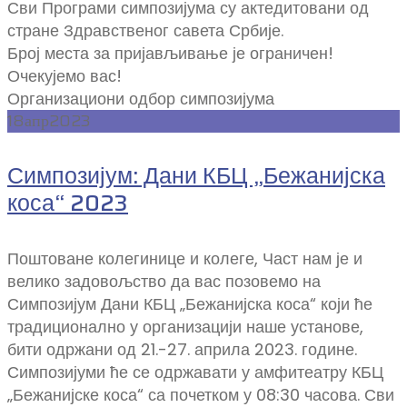
Сви Програми симпозијума су актедитовани од
стране Здравственог савета Србије.
Број места за пријављивање је ограничен!
Очекујемо вас!
Организациони одбор симпозијума
18
апр
2023
Симпозијум: Дани КБЦ „Бежанијска
коса“ 2023
Поштоване колегинице и колеге, Част нам је и
велико задовољство да вас позовемо на
Симпозијум Дани КБЦ „Бежанијска коса“ који ће
традиционално у организацији наше установе,
бити одржани од 21.-27. априла 2023. године.
Симпозијуми ће се одржавати у амфитеатру КБЦ
„Бежанијске коса“ са почетком у 08:30 часова. Сви