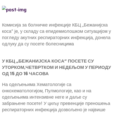
Комисија за болничке инфекције КБЦ „Бежанијска
коса“ је, у складу са епидемиолошком ситуацијом у
погледу акутних респираторних инфекција, донела
одлуку да су посете болесницима
У КБЦ „БЕЖАНИЈСКА КОСА” ПОСЕТЕ СУ
УТОРКОМ,ЧЕТВРТКОМ И НЕДЕЉОМ У ПЕРИОДУ
ОД 15 ДО 16 ЧАСОВА
На одељењима Хематологије са
онкохематологијом, Пулмологије, као и на
одељењима интензивне неге и даље су
забрањене посете! У циљу превенције преношења
респираторних инфекција дозвољено је највише