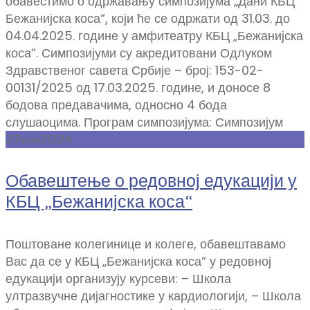
обавестимо о одржавању симпозијума „Дани КБЦ
Бежанијска коса“, који ће се одржати од 31.03. до
04.04.2025. године у амфитеатру КБЦ „Бежанијска
коса“. Симпозијуми су акредитовани Одлуком
Здравственог савета Србије – број: 153-02-
00131/2025 од 17.03.2025. године, и доносе 8
бодова предавачима, односно 4 бода
слушаоцима. Програм симпозијума: Симпозијум
27
нов
2024
Обавештење о редовној едукацији у
КБЦ „Бежанијска коса“
Поштоване колегинице и колеге, обавештавамо
Вас да се у КБЦ „Бежанијска коса“ у редовној
едукацији организују курсеви: – Школа
ултразвучне дијагностике у кардиологији, – Школа