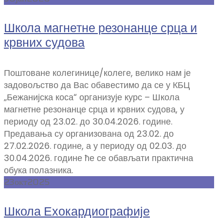
Школа магнетне резонанце срца и
крвних судова
Поштоване колегинице/колеге, велико нам је
задовољство да Вас обавестимо да се у КБЦ
„Бежанијска коса“ организује курс – Школа
магнетне резонанце срца и крвних судова, у
периоду од 23.02. до 30.04.2026. године.
Предавања су организована од 23.02. до
27.02.2026. године, а у периоду од 02.03. до
30.04.2026. године ће се обављати практична
обука полазника.
23
окт
2025
Школа Ехокардиографије