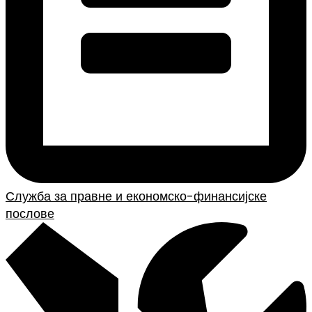
Служба за правне и економско-финансијске
послове