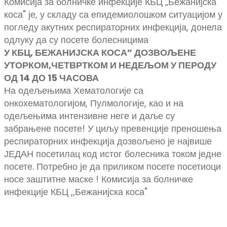
Комисија за болничке инфекције КБЦ „Бежанијска
коса" је, у складу са епидемиолошком ситуацијом у
погледу акутних респираторних инфекција, донела
одлуку да су посете болесницима
У КБЦ, БЕЖАНИЈСКА КОСА” ДОЗВОЉЕНЕ
УТОРКОМ,ЧЕТВРТКОМ И НЕДЕЉОМ У ПЕРОДУ
ОД 14 ДО 15 ЧАСОВА
На одељењима Хематологије са
онкохематологијом, Пулмологије, као и на
одељењима интензивне неге и даље су
забрањене посете! У циљу превенције преношења
респираторних инфекција дозвољено је највише
ЈЕДАН посетилац код истог болесника током једне
посете. Потребно је да приликом посете посетиоци
носе заштитне маске ! Комисија за болничке
инфекције КБЦ ,,Бежанијска коса"