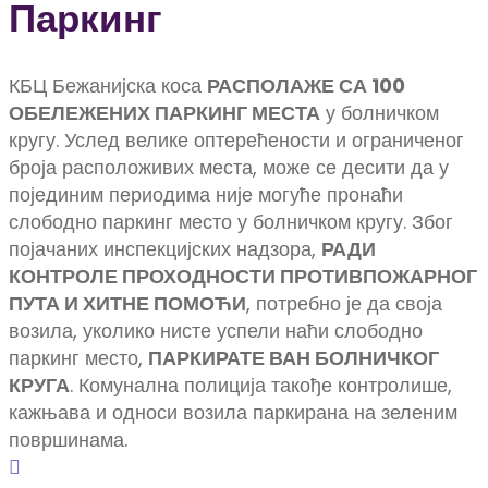
Паркинг
КБЦ Бежанијска коса
РАСПОЛАЖЕ СА 100
ОБЕЛЕЖЕНИХ ПАРКИНГ МЕСТА
у болничком
кругу. Услед велике оптерећености и ограниченог
броја расположивих места, може се десити да у
појединим периодима није могуће пронаћи
слободно паркинг место у болничком кругу. Због
појачаних инспекцијских надзора,
РАДИ
КОНТРОЛЕ ПРОХОДНОСТИ ПРОТИВПОЖАРНОГ
ПУТА И ХИТНЕ ПОМОЋИ
, потребно је да своја
возила, уколико нисте успели наћи слободно
паркинг место,
ПАРКИРАТЕ ВАН БОЛНИЧКОГ
КРУГА
. Комунална полиција такође контролише,
кажњава и односи возила паркирана на зеленим
површинама.