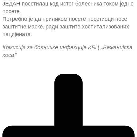
ЈЕДАН посетилац код истог болесника током једне
посете.
Потребно је да приликом посете посетиоци носе
заштитне маске, ради заштите хоспитализованих
пацијената.
Комисија за болничке инфекције КБЦ ,,Бежанијска
коса“