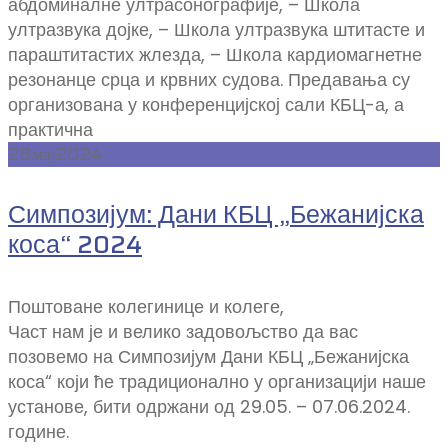
абдоминалне ултрасонографије, – Школа
ултразвука дојке, – Школа ултразвука штитасте и
параштитастих жлезда, – Школа кардиомагнетне
резонанце срца и крвних судова. Предавања су
организована у конференцијској сали КБЦ-а, а
практична
28
мај
2024
Симпозијум: Дани КБЦ „Бежанијска
коса“ 2024
Поштоване колегинице и колеге,
Част нам је и велико задовољство да вас
позовемо на Симпозијум Дани КБЦ „Бежанијска
коса“ који ће традиционално у организацији наше
установе, бити одржани од 29.05. – 07.06.2024.
године.