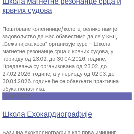
Школа магнетне резонанце срца и
крвних судова
Поштоване колегинице/колеге, велико нам је
задовољство да Вас обавестимо да се у КБЦ
„Бежанијска коса“ организује курс – Школа
магнетне резонанце срца и крвних судова, у
периоду од 23.02. до 30.04.2026. године.
Предавања су организована од 23.02. до
27.02.2026. године, а у периоду од 02.03. до
30.04.2026. године ће се обављати практична
обука полазника.
23
окт
2025
Школа Ехокардиографије
Базична ехокардиографија као прва имиџинг