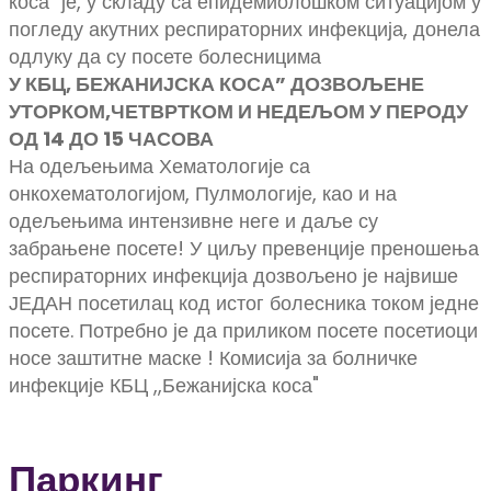
коса" је, у складу са епидемиолошком ситуацијом у
погледу акутних респираторних инфекција, донела
одлуку да су посете болесницима
У КБЦ, БЕЖАНИЈСКА КОСА” ДОЗВОЉЕНЕ
УТОРКОМ,ЧЕТВРТКОМ И НЕДЕЉОМ У ПЕРОДУ
ОД 14 ДО 15 ЧАСОВА
На одељењима Хематологије са
онкохематологијом, Пулмологије, као и на
одељењима интензивне неге и даље су
забрањене посете! У циљу превенције преношења
респираторних инфекција дозвољено је највише
ЈЕДАН посетилац код истог болесника током једне
посете. Потребно је да приликом посете посетиоци
носе заштитне маске ! Комисија за болничке
инфекције КБЦ ,,Бежанијска коса"
Паркинг