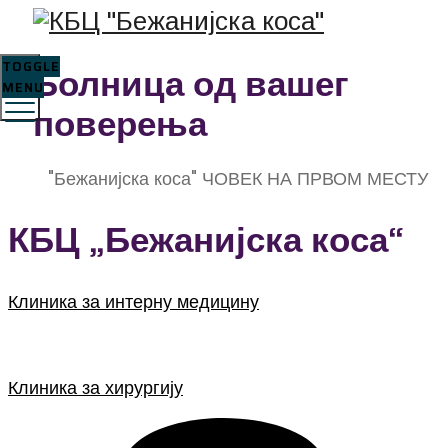
TOGGLE
Болница од вашег
MENU
поверења
КБЦ
"Бежанијска коса"
ЧОВЕК НА ПРВОМ МЕСТУ
КБЦ „Бежанијска коса“
Клиника за интерну медицину
Клиника за хирургију