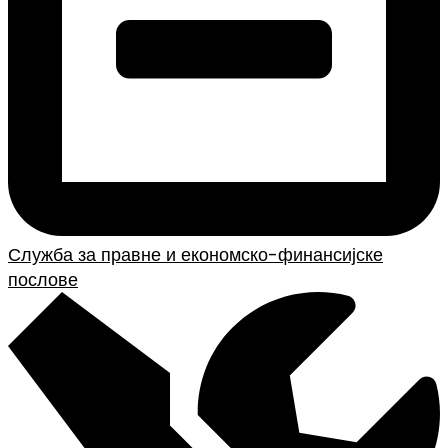
Служба за правне и економско-финансијске
послове