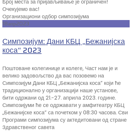
Број места за пријављивање је ограничен!
Очекујемо вас!
Организациони одбор симпозијума
18
апр
2023
Симпозијум: Дани КБЦ „Бежанијска
коса“ 2023
Поштоване колегинице и колеге, Част нам је и
велико задовољство да вас позовемо на
Симпозијум Дани КБЦ „Бежанијска коса“ који ће
традиционално у организацији наше установе,
бити одржани од 21.-27. априла 2023. године.
Симпозијуми ће се одржавати у амфитеатру КБЦ
„Бежанијске коса“ са почетком у 08:30 часова. Сви
Програми симпозијума су актедитовани од стране
Здравственог савета