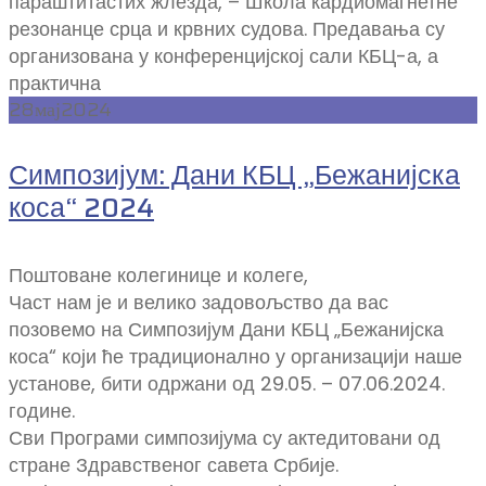
параштитастих жлезда, – Школа кардиомагнетне
резонанце срца и крвних судова. Предавања су
организована у конференцијској сали КБЦ-а, а
практична
28
мај
2024
Симпозијум: Дани КБЦ „Бежанијска
коса“ 2024
Поштоване колегинице и колеге,
Част нам је и велико задовољство да вас
позовемо на Симпозијум Дани КБЦ „Бежанијска
коса“ који ће традиционално у организацији наше
установе, бити одржани од 29.05. – 07.06.2024.
године.
Сви Програми симпозијума су актедитовани од
стране Здравственог савета Србије.