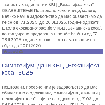
техника у кардиологији КБЦ ,,Бежанијска коса”
ОБАВЕШТЕЊЕ Поштоване колегинице/колеге,
Велико нам је задoвољство да Вас обавестимо да
ће се од 17.11.2025. до 20.01.2026. године одржати
Школа ехокардиографије у КБЦ „Бежанијска коса“.
Континуирана предавања и вежбе ће бити од 17. –
28.11.2025. године, а након тога само практична
обука до 20.01.2026.
19
мар
2025
Симпозијум: Дани КБЦ „Бежанијска
коса“ 2025
Поштовани, посебно нам је задовољство да Вас
обавестимо о одржавању симпозијума „Дани КБЦ
Бежанијска коса“, који ће се одржати од 31.03. до
04.04.2025. године у амфитеатру КБЦ „Бежанијска