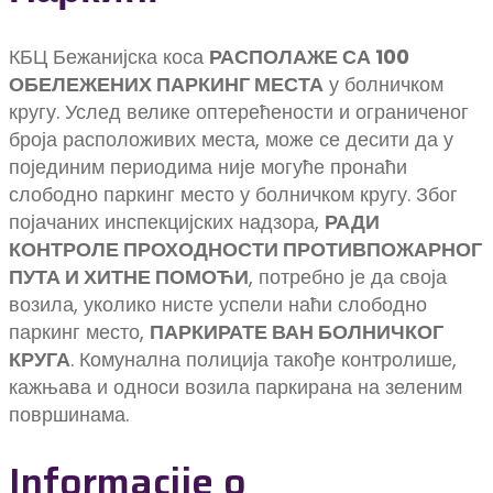
КБЦ Бежанијска коса
РАСПОЛАЖЕ СА 100
ОБЕЛЕЖЕНИХ ПАРКИНГ МЕСТА
у болничком
кругу. Услед велике оптерећености и ограниченог
броја расположивих места, може се десити да у
појединим периодима није могуће пронаћи
слободно паркинг место у болничком кругу. Због
појачаних инспекцијских надзора,
РАДИ
КОНТРОЛЕ ПРОХОДНОСТИ ПРОТИВПОЖАРНОГ
ПУТА И ХИТНЕ ПОМОЋИ
, потребно је да своја
возила, уколико нисте успели наћи слободно
паркинг место,
ПАРКИРАТЕ ВАН БОЛНИЧКОГ
КРУГА
. Комунална полиција такође контролише,
кажњава и односи возила паркирана на зеленим
површинама.
Informacije o