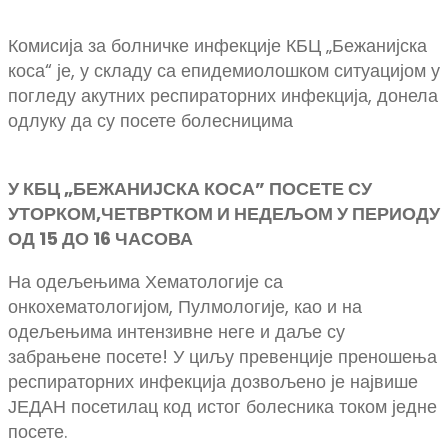
Комисија за болничке инфекције КБЦ „Бежанијска
коса“ је, у складу са епидемиолошком ситуацијом у
погледу акутних респираторних инфекција, донела
одлуку да су посете болесницима
У КБЦ „БЕЖАНИЈСКА КОСА” ПОСЕТЕ СУ
УТОРКОМ,ЧЕТВРТКОМ И НЕДЕЉОМ У ПЕРИОДУ
ОД 15 ДО 16 ЧАСОВА
На одељењима Хематологије са
онкохематологијом, Пулмологије, као и на
одељењима интензивне неге и даље су
забрањене посете! У циљу превенције преношења
респираторних инфекција дозвољено је највише
ЈЕДАН посетилац код истог болесника током једне
посете.