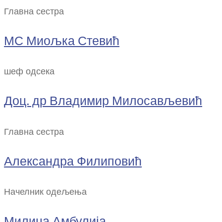
Главна сестра
МС Миољка Стевић
шеф одсека
Доц. др Владимир Милосављевић
Главна сестра
Александра Филиповић
Начелник одељења
Милица Амбулија