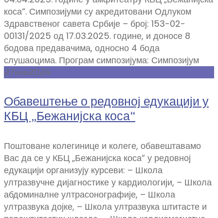
коса“. Симпозијуми су акредитовани Одлуком
Здравственог савета Србије – број: 153-02-
00131/2025 од 17.03.2025. године, и доносе 8
бодова предавачима, односно 4 бода
слушаоцима. Програм симпозијума: Симпозијум
27
нов
2024
Обавештење о редовној едукацији у
КБЦ „Бежанијска коса“
Поштоване колегинице и колеге, обавештавамо
Вас да се у КБЦ „Бежанијска коса“ у редовној
едукацији организују курсеви: – Школа
ултразвучне дијагностике у кардиологији, – Школа
абдоминалне ултрасонографије, – Школа
ултразвука дојке, – Школа ултразвука штитасте и