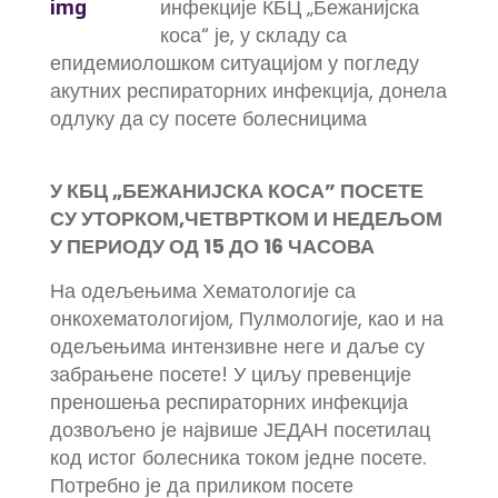
инфекције КБЦ „Бежанијска
коса“ је, у складу са
епидемиолошком ситуацијом у погледу
акутних респираторних инфекција, донела
одлуку да су посете болесницима
У КБЦ „БЕЖАНИЈСКА КОСА” ПОСЕТЕ
СУ УТОРКОМ,ЧЕТВРТКОМ И НЕДЕЉОМ
У ПЕРИОДУ ОД 15 ДО 16 ЧАСОВА
На одељењима Хематологије са
онкохематологијом, Пулмологије, као и на
одељењима интензивне неге и даље су
забрањене посете! У циљу превенције
преношења респираторних инфекција
дозвољено је највише ЈЕДАН посетилац
код истог болесника током једне посете.
Потребно је да приликом посете