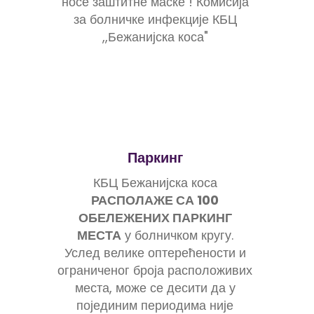
носе заштитне маске ! Комисија
за болничке инфекције КБЦ
,,Бежанијска коса"
Паркинг
КБЦ Бежанијска коса
РАСПОЛАЖЕ СА 100
ОБЕЛЕЖЕНИХ ПАРКИНГ
МЕСТА
у болничком кругу.
Услед велике оптерећености и
ограниченог броја расположивих
места, може се десити да у
појединим периодима није