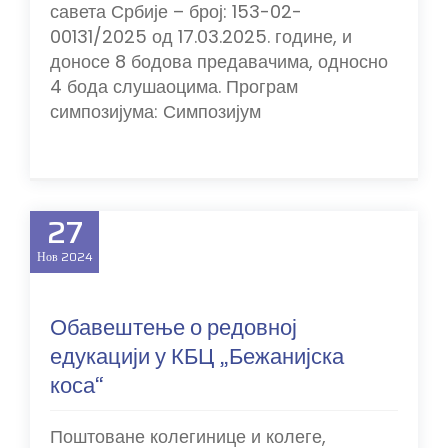
савета Србије – број: 153-02-
00131/2025 од 17.03.2025. године, и
доносе 8 бодова предавачима, односно
4 бода слушаоцима. Програм
симпозијума: Симпозијум
27
Нов
2024
Обавештење о редовној
едукацији у КБЦ „Бежанијска
коса“
Поштоване колегинице и колеге,