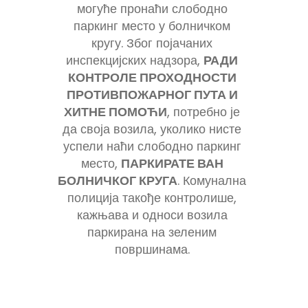
могуће пронаћи слободно
паркинг место у болничком
кругу. Због појачаних
инспекцијских надзора,
РАДИ
КОНТРОЛЕ ПРОХОДНОСТИ
ПРОТИВПОЖАРНОГ ПУТА И
ХИТНЕ ПОМОЋИ
, потребно је
да своја возила, уколико нисте
успели наћи слободно паркинг
место,
ПАРКИРАТЕ ВАН
БОЛНИЧКОГ КРУГА
. Комунална
полиција такође контролише,
кажњава и односи возила
паркирана на зеленим
површинама.