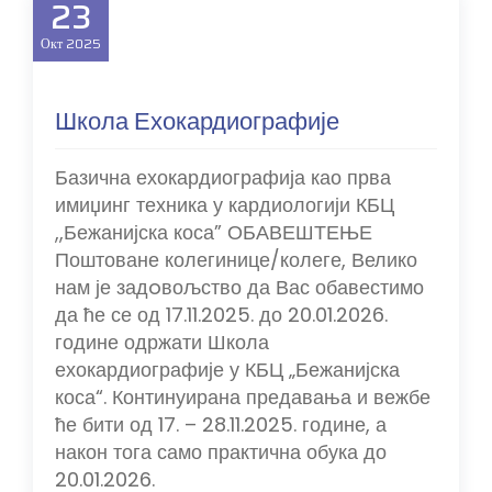
23
Окт
2025
Школа Ехокардиографије
Базична ехокардиографија као прва
имиџинг техника у кардиологији КБЦ
,,Бежанијска коса” ОБАВЕШТЕЊЕ
Поштоване колегинице/колеге, Велико
нам је задoвољство да Вас обавестимо
да ће се од 17.11.2025. до 20.01.2026.
године одржати Школа
ехокардиографије у КБЦ „Бежанијска
коса“. Континуирана предавања и вежбе
ће бити од 17. – 28.11.2025. године, а
након тога само практична обука до
20.01.2026.