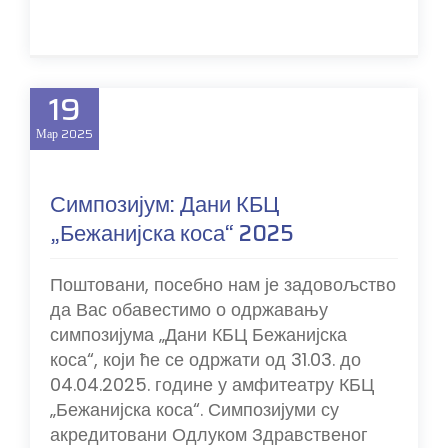
19
Мар
2025
Симпозијум: Дани КБЦ
„Бежанијска коса“ 2025
Поштовани, посебно нам је задовољство
да Вас обавестимо о одржавању
симпозијума „Дани КБЦ Бежанијска
коса“, који ће се одржати од 31.03. до
04.04.2025. године у амфитеатру КБЦ
„Бежанијска коса“. Симпозијуми су
акредитовани Одлуком Здравственог