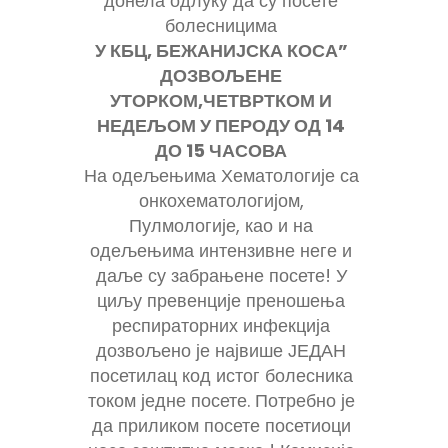
донела одлуку да су посете
болесницима
У КБЦ, БЕЖАНИЈСКА КОСА”
ДОЗВОЉЕНЕ
УТОРКОМ,ЧЕТВРТКОМ И
НЕДЕЉОМ У ПЕРОДУ ОД 14
ДО 15 ЧАСОВА
На одељењима Хематологије са
онкохематологијом,
Пулмологије, као и на
одељењима интензивне неге и
даље су забрањене посете! У
циљу превенције преношења
респираторних инфекција
дозвољено је највише ЈЕДАН
посетилац код истог болесника
током једне посете. Потребно је
да приликом посете посетиоци