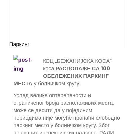
Паркинг
КБЦ „БЕЖАНИЈСКА КОСА”
коса
РАСПОЛАЖЕ СА 100
ОБЕЛЕЖЕНИХ ПАРКИНГ
МЕСТА
у болничком кругу.
Услед велике оптерећености и
ограниченог броја расположивих места,
може се десити да у појединим
периодима није могуће пронаћи слободно
паркинг место у болничком кругу. Због
појачаних инспекцијских надзора, РАДИ