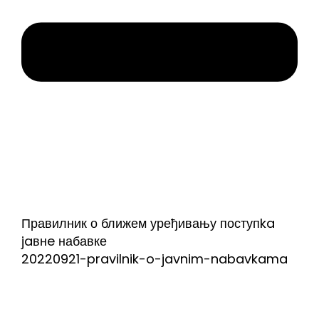
Правилник о ближем уређивању поступka
jaвнe набавке
20220921-pravilnik-o-javnim-nabavkama