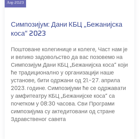
Апр
2023
Симпозијум: Дани КБЦ „Бежанијска
коса“ 2023
Поштоване колегинице и колеге, Част нам је
и велико задовољство да вас позовемо на
Симпозијум Дани КБЦ „Бежанијска коса“ који
ће традиционално у организацији наше
установе, бити одржани од 21.-27. априла
2023. године. Симпозијуми ће се одржавати
у амфитеатру КБЦ „Бежанијске коса“ са
почетком у 08:30 часова. Сви Програми
симпозијума су актедитовани од стране
Здравственог савета