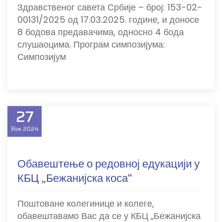
Здравственог савета Србије – број: 153-02-
00131/2025 од 17.03.2025. године, и доносе
8 бодова предавачима, односно 4 бода
слушаоцима. Програм симпозијума:
Симпозијум
27
Нов
2024
Обавештење о редовној едукацији у
КБЦ „Бежанијска коса“
Поштоване колегинице и колеге,
обавештавамо Вас да се у КБЦ „Бежанијска