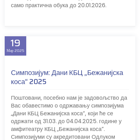
само практична обука до 20.01.2026.
19
Мар
2025
Симпозијум: Дани КБЦ „Бежанијска
коса“ 2025
Поштовани, посебно нам је задовољство да
Вас обавестимо о одржавању симпозијума
„Дани КБЦ Бежанијска коса“, који ће се
одржати од 31.03. до 04.04.2025. године у
амфитеатру КБЦ „Бежанијска коса“.
Симпозијуми су акредитовани Одлуком