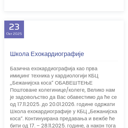
23
Окт
2025
Школа Ехокардиографије
Базична ехокардиографија као прва
имиџинг техника у кардиологији КБЦ
,,Бежанијска коса” ОБАВЕШТЕЊЕ
Поштоване колегинице/колеге, Велико нам
је задoвољство да Вас обавестимо да ће се
од 17.11.2025. до 20.01.2026. године одржати
Школа ехокардиографије у КБЦ „Бежанијска
коса“. Континуирана предавања и вежбе ће
бити од 17. – 28.11.2025. године, а након тога