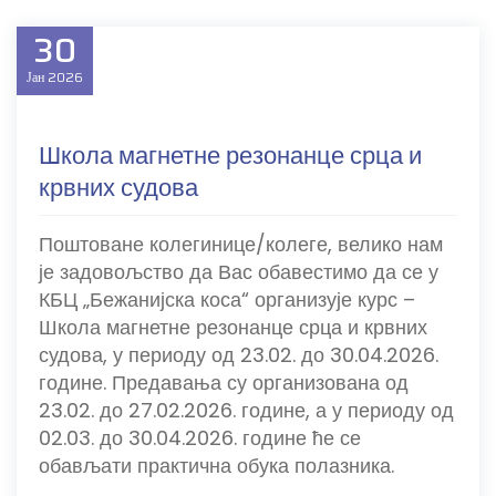
30
Јан
2026
Школа магнетне резонанце срца и
крвних судова
Поштоване колегинице/колеге, велико нам
је задовољство да Вас обавестимо да се у
КБЦ „Бежанијска коса“ организује курс –
Школа магнетне резонанце срца и крвних
судова, у периоду од 23.02. до 30.04.2026.
године. Предавања су организована од
23.02. до 27.02.2026. године, а у периоду од
02.03. до 30.04.2026. године ће се
обављати практична обука полазника.