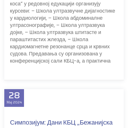
коса“ у редовној едукацији организују
курсеви: – Школа ултразвучне дијагностике
у кардиологији, – Школа абдоминалне
ултрасонографије, – Школа ултразвука
дојке, – Школа ултразвука штитасте и
параштитастих жлезда, – Школа
кардиомагнетне резонанце срца и крвних
судова. Предавања су организована у
конференцијској сали КБЦ-а, а практична
28
Мај
2024
Симпозијум: Дани КБЦ „Бежанијска