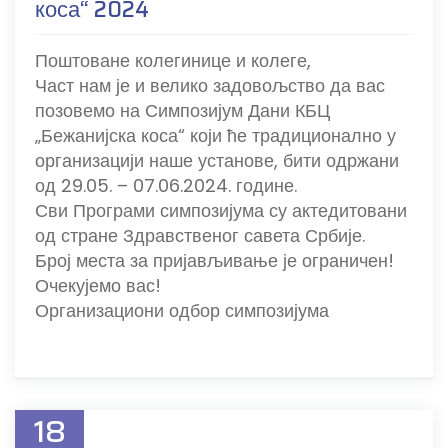
коса“ 2024
Поштоване колегинице и колеге,
Част нам је и велико задовољство да вас
позовемо на Симпозијум Дани КБЦ
„Бежанијска коса“ који ће традиционално у
организацији наше установе, бити одржани
од 29.05. – 07.06.2024. године.
Сви Програми симпозијума су актедитовани
од стране Здравственог савета Србије.
Број места за пријављивање је ограничен!
Очекујемо вас!
Организациони одбор симпозијума
18