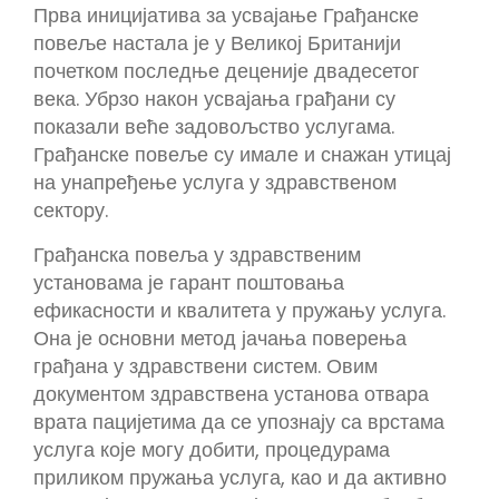
Прва иницијатива за усвајање Грађанске
повеље настала је у Великој Британији
почетком последње деценије двадесетог
века. Убрзо након усвајања грађани су
показали веће задовољство услугама.
Грађанске повеље су имале и снажан утицај
на унапређење услуга у здравственом
сектору.
Грађанска повеља у здравственим
установама је гарант поштовања
ефикасности и квалитета у пружању услуга.
Она је основни метод јачања поверења
грађана у здравствени систем. Овим
документом здравствена установа отвара
врата пацијетима да се упознају са врстама
услуга које могу добити, процедурама
приликом пружања услуга, као и да активно