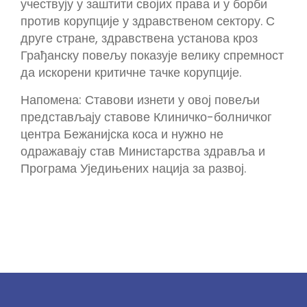
учествују у заштити својих права и у борби
против корупције у здравственом сектору. С
друге стране, здравствена установа кроз
Грађанску повељу показује велику спремност
да искорени критичне тачке корупције.
Напомена: Ставови изнети у овој повељи
представљају ставове Клиничко-болничког
центра Бежанијска коса и нужно не
одражавају став Министарства здравља и
Програма Уједињених нација за развој.