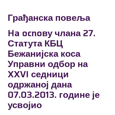
Грађанска повеља
Ha ocnoву члана 27.
Статута КБЦ
Бежанијска коса
Управни одбор на
XXVI седници
одржаној дана
07.03.2013. године је
усвојио