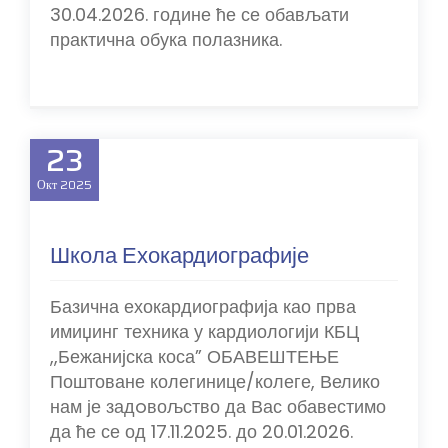
30.04.2026. године ће се обављати
практична обука полазника.
23
Окт
2025
Школа Ехокардиографије
Базична ехокардиографија као прва
имиџинг техника у кардиологији КБЦ
,,Бежанијска коса” ОБАВЕШТЕЊЕ
Поштоване колегинице/колеге, Велико
нам је задoвољство да Вас обавестимо
да ће се од 17.11.2025. до 20.01.2026.