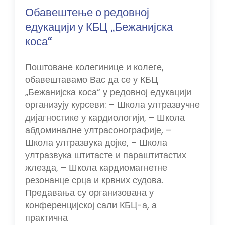
Обавештење о редовној
едукацији у КБЦ „Бежанијска
коса“
Поштоване колегинице и колеге,
обавештавамо Вас да се у КБЦ
„Бежанијска коса“ у редовној едукацији
организују курсеви: – Школа ултразвучне
дијагностике у кардиологији, – Школа
абдоминалне ултрасонографије, –
Школа ултразвука дојке, – Школа
ултразвука штитасте и параштитастих
жлезда, – Школа кардиомагнетне
резонанце срца и крвних судова.
Предавања су организована у
конференцијској сали КБЦ-а, а
практична