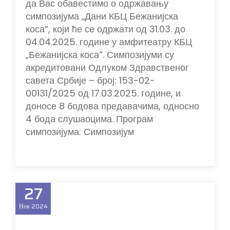
да Вас обавестимо о одржавању
симпозијума „Дани КБЦ Бежанијска
коса“, који ће се одржати од 31.03. до
04.04.2025. године у амфитеатру КБЦ
„Бежанијска коса“. Симпозијуми су
акредитовани Одлуком Здравственог
савета Србије – број: 153-02-
00131/2025 од 17.03.2025. године, и
доносе 8 бодова предавачима, односно
4 бода слушаоцима. Програм
симпозијума: Симпозијум
27
Нов
2024