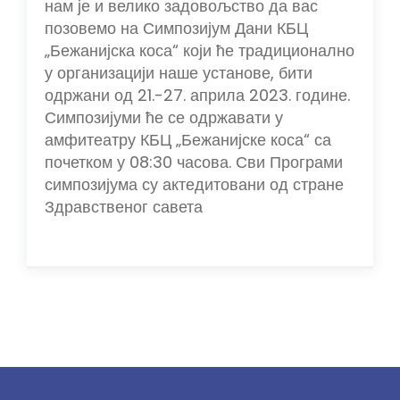
нам је и велико задовољство да вас
позовемо на Симпозијум Дани КБЦ
„Бежанијска коса“ који ће традиционално
у организацији наше установе, бити
одржани од 21.-27. априла 2023. године.
Симпозијуми ће се одржавати у
амфитеатру КБЦ „Бежанијске коса“ са
почетком у 08:30 часова. Сви Програми
симпозијума су актедитовани од стране
Здравственог савета