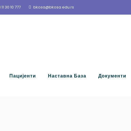
 11 30 10 777
bkosa@bkosa.edu.rs
Пацијенти
Наставна База
Документи