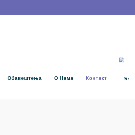
+381 11 
Телефон :
Обавештења
О Нама
Контакт