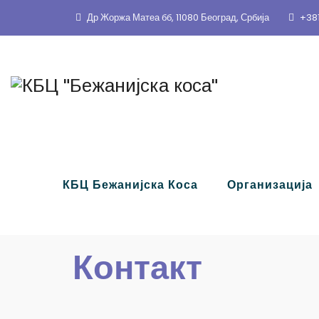
Др Жоржа Матеа бб, 11080 Београд, Србија
+381
КБЦ Бежанијска Коса
Организација
Контакт