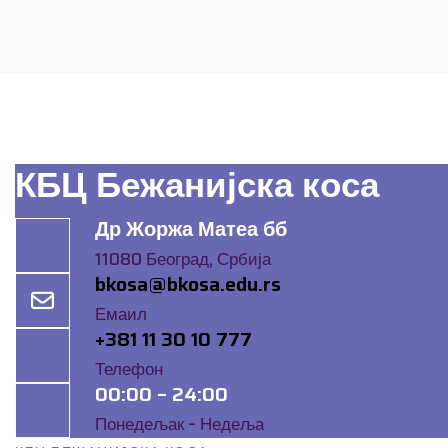
КБЦ Бежанијска коса
Др Жоржа Матеа бб
11080 Београд, Србија
bkosa@bkosa.edu.rs
Емаил
+381 11 30 10 777
Телефон
00:00 – 24:00
Понедељак – Недеља