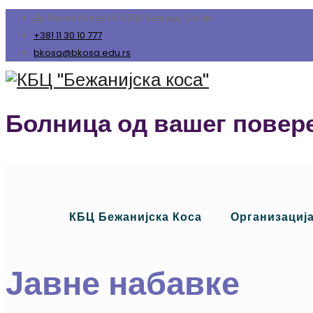
Др Жоржа Матеа бб, 11080 Београд, Србија
+381 11 30 10 777
bkosa@bkosa.edu.rs
Болница од вашег повер
КБЦ Бежанијска Коса
Организациј
Јавне набавке