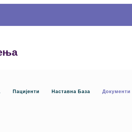
ења
а
Пацијенти
Наставна База
Документи