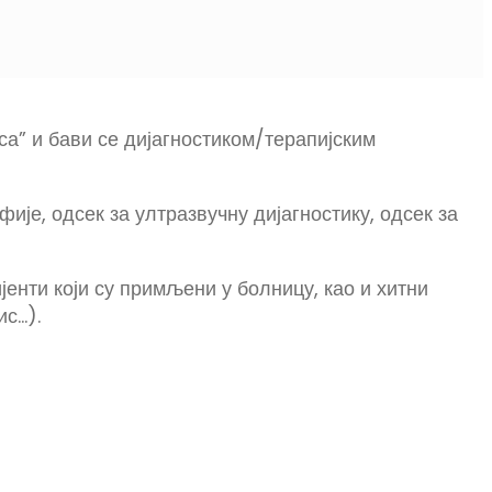
са” и бави се дијагностиком/терапијским
је, одсек за ултразвучну дијагностику, одсек за
јенти који су примљени у болницу, као и хитни
ис…).