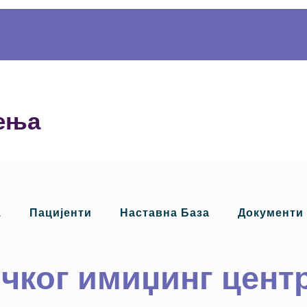
ења
а
Пацијенти
Наставна База
Документи
чког имиџинг цент