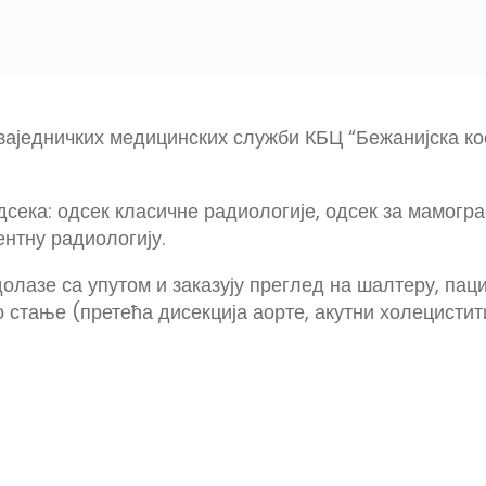
заједничких медицинских служби КБЦ “Бежанијска ко
ка: одсек класичне радиологије, одсек за мамографи
ентну радиологију.
олазе са упутом и заказују преглед на шалтеру, паци
о стање (претећа дисекција аорте, акутни холецистит