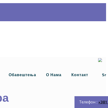
Обавештења
О Нама
Контакт
ра
+381 
Телефон :