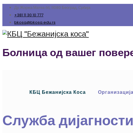
Др Жоржа Матеа бб, 11080 Београд, Србија
+381 11 30 10 777
bkosa@bkosa.edu.rs
Болница од вашег повер
КБЦ Бежанијска Коса
Организациј
Служба дијагности