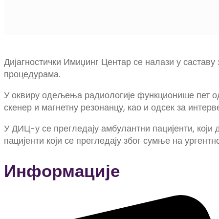
Дијагностички Имиџинг Центар се налази у саставу 
процедурама.
У оквиру одељења радиологије функционише пет одсе
скенер и магнетну резонанцу, као и одсек за интерв
У ДИЦ-у се прегледају амбулантни пацијенти, који д
пацијенти који се прегледају због сумње на ургентн
Информације