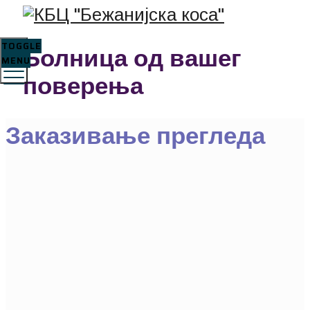
TOGGLE
Болница од вашег
MENU
поверења
Заказивање прегледа