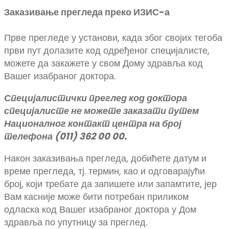
Заказивање прегледа преко ИЗИС-а
Прве прегледе у установи, када због својих тегоба
први пут долазите код одређеног специјалисте,
можете да закажете у свом Дому здравља код
Вашег изабраног доктора.
Специјалистички преглед код доктора
специјалисте не можете заказати путем
Националног контакт центра на број
телефона (011) 362 00 00.
Након заказивања прегледа, добићете датум и
време прегледа, тј. термин, као и одговарајући
број, који требате да запишете или запамтите, јер
Вам касније може бити потребан приликом
одласка код Вашег изабраног доктора у Дом
здравља по упутницу за преглед.