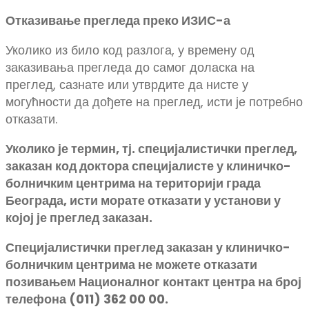
Отказивање прегледа преко ИЗИС-а
Уколико из било код разлога, у времену од
заказивања прегледа до самог доласка на
преглед, сазнате или утврдите да нисте у
могућности да дођете на преглед, исти је потребно
отказати.
Уколико је термин, тј. специјалистички преглед,
заказан код доктора специјалисте у клиничко-
болничким центрима на територији града
Београда, исти морате отказати у установи у
којој је преглед заказан.
Специјалистички преглед заказан у клиничко-
болничким центрима не можете отказати
позивањем Националног контакт центра на број
телефона (011) 362 00 00.