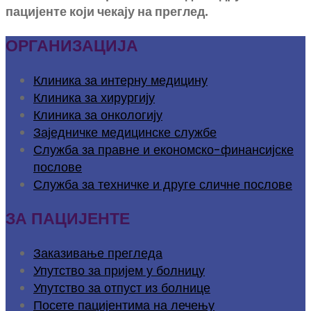
пацијенте који чекају на преглед.
ОРГАНИЗАЦИЈА
Клиника за интерну медицину
Клиника за хирургију
Клиника за онкологију
Заједничке медицинске службе
Служба за правне и економско-финансијске
послове
Служба за техничке и друге сличне послове
ЗА ПАЦИЈЕНТЕ
Заказивање прегледа
Упутство за пријем у болницу
Упутство за отпуст из болнице
Посете пацијентима на лечењу