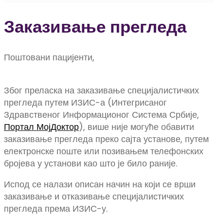
Заказивање прегледа
Поштовани пацијенти,
Због преласка на заказивање специјалистичких
прегледа путем ИЗИС-а (Интегрисаног
Здравственог Информационог Система Србије,
Портал МојДоктор
), више није могуће обавити
заказивање прегледа преко сајта установе, путем
електронске поште или позивањем телефонских
бројева у установи као што је било раније.
Испод се налази описан начин на који се врши
заказивање и отказивање специјалистичких
прегледа према ИЗИС-у.