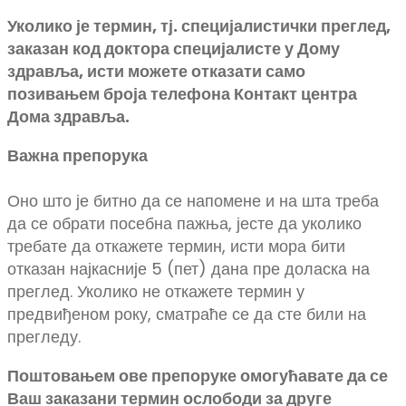
Уколико је термин, тј. специјалистички преглед,
заказан код доктора специјалисте у Дому
здравља, исти можете отказати само
позивањем броја телефона Контакт центра
Дома здравља.
Важна препорука
Оно што је битно да се напомене и на шта треба
да се обрати посебна пажња, јесте да уколико
требате да откажете термин, исти мора бити
отказан најкасније 5 (пет) дана пре доласка на
преглед. Уколико не откажете термин у
предвиђеном року, сматраће се да сте били на
прегледу.
Поштовањем ове препоруке омогућавате да се
Ваш заказани термин ослободи за друге